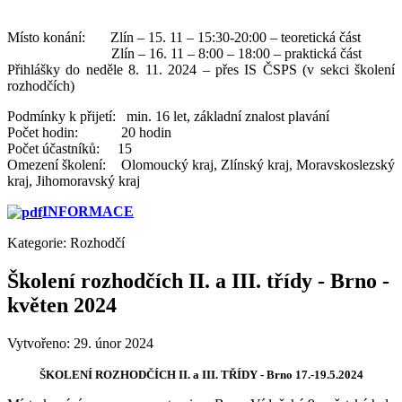
Místo konání: Zlín – 15. 11 – 15:30-20:00 – teoretická část
Zlín – 16. 11 – 8:00 – 18:00 – praktická část
Přihlášky do neděle 8. 11. 2024 – přes IS ČSPS (v sekci školení
rozhodčích)
Podmínky k přijetí: min. 16 let, základní znalost plavání
Počet hodin: 20 hodin
Počet účastníků: 15
Omezení školení: Olomoucký kraj, Zlínský kraj, Moravskoslezský
kraj, Jihomoravský kraj
INFORMACE
Kategorie:
Rozhodčí
Školení rozhodčích II. a III. třídy - Brno -
květen 2024
Vytvořeno: 29. únor 2024
ŠKOLENÍ ROZHODČÍCH II. a III. TŘÍDY - Brno 17.-19.5.2024