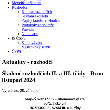
Metodika a školení
Rozhodčí
Komise rozhodčích
Seznam školitelů
Zápisy komise rozhodčích
Protokoly ze soutěže
Pravidla
Nominace
IS ČSPS
Klubová zóna
Výsledkový servis
ČSPS
Aktuality - rozhodčí
Školení rozhodčích II. a III. třídy - Brno -
listopad 2024
Vytvořeno: 29. září 2024
Krajský svaz ČSPS – Jihomoravský kraj
pořádá školení
ROZHODČÍ PLAVÁNÍ III. a II. třídy