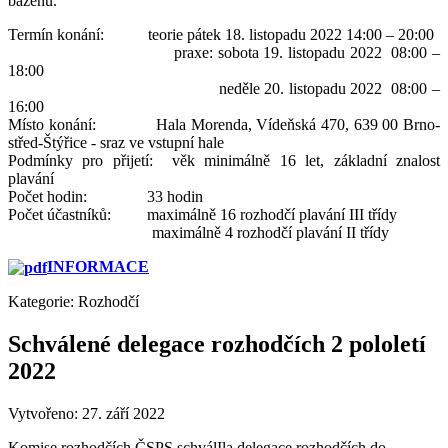
bazénu.
Termín konání: teorie pátek 18. listopadu 2022 14:00 – 20:00
praxe: sobota 19. listopadu 2022 08:00 –
18:00
neděle 20. listopadu 2022 08:00 –
16:00
Místo konání: Hala Morenda, Vídeňská 470, 639 00 Brno-
střed-Štýřice - sraz ve vstupní hale
Podmínky pro přijetí: věk minimálně 16 let, základní znalost
plavání
Počet hodin: 33 hodin
Počet účastníků: maximálně 16 rozhodčí plavání III třídy
maximálně 4 rozhodčí plavání II třídy
INFORMACE
Kategorie:
Rozhodčí
Schválené delegace rozhodčích 2 pololetí
2022
Vytvořeno: 27. září 2022
Komise rozhodčích ČSPS schválIla delegace rozhodčích do