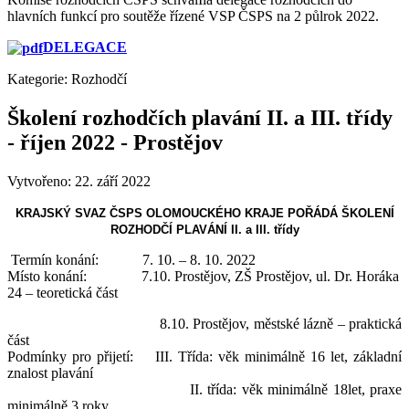
hlavních funkcí pro soutěže řízené VSP ČSPS na 2 půlrok 2022.
DELEGACE
Kategorie:
Rozhodčí
Školení rozhodčích plavání II. a III. třídy
- říjen 2022 - Prostějov
Vytvořeno: 22. září 2022
KRAJSKÝ SVAZ ČSPS OLOMOUCKÉHO KRAJE POŘÁDÁ ŠKOLENÍ
ROZHODČÍ PLAVÁNÍ II. a III. třídy
Termín konání: 7. 10. – 8. 10. 2022
Místo konání: 7.10. Prostějov, ZŠ Prostějov, ul. Dr. Horáka
24 – teoretická část
8.10. Prostějov, městské lázně – praktická
část
Podmínky pro přijetí: III. Třída: věk minimálně 16 let, základní
znalost plavání
II. třída: věk minimálně 18let, praxe
minimálně 3 roky