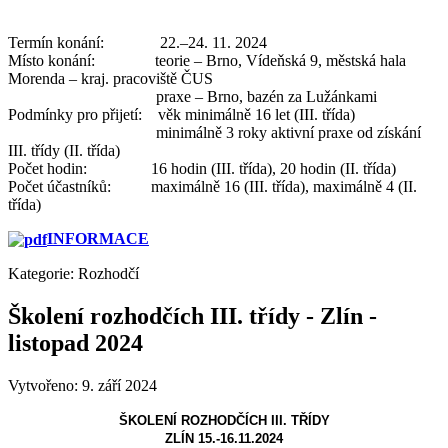
Termín konání: 22.–24. 11. 2024
Místo konání: teorie – Brno, Vídeňská 9, městská hala
Morenda – kraj. pracoviště ČUS
praxe – Brno, bazén za Lužánkami
Podmínky pro přijetí: věk minimálně 16 let (III. třída)
minimálně 3 roky aktivní praxe od získání
III. třídy (II. třída)
Počet hodin: 16 hodin (III. třída), 20 hodin (II. třída)
Počet účastníků: maximálně 16 (III. třída), maximálně 4 (II.
třída)
INFORMACE
Kategorie:
Rozhodčí
Školení rozhodčích III. třídy - Zlín -
listopad 2024
Vytvořeno: 9. září 2024
ŠKOLENÍ ROZHODČÍCH III. TŘÍDY
ZLÍN 15.-16.11.2024