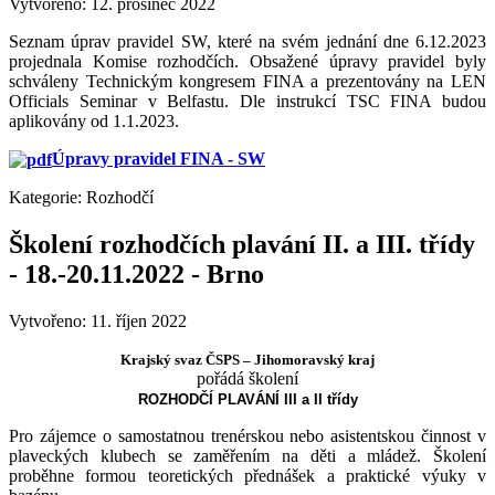
Vytvořeno: 12. prosinec 2022
Seznam úprav pravidel SW, které na svém jednání dne 6.12.2023
projednala Komise rozhodčích. Obsažené úpravy pravidel byly
schváleny Technickým kongresem FINA a prezentovány na LEN
Officials Seminar v Belfastu. Dle instrukcí TSC FINA budou
aplikovány od 1.1.2023.
Úpravy pravidel FINA - SW
Kategorie:
Rozhodčí
Školení rozhodčích plavání II. a III. třídy
- 18.-20.11.2022 - Brno
Vytvořeno: 11. říjen 2022
Krajský svaz ČSPS – Jihomoravský kraj
pořádá školení
ROZHODČÍ PLAVÁNÍ III a II třídy
Pro zájemce o samostatnou trenérskou nebo asistentskou činnost v
plaveckých klubech se zaměřením na děti a mládež. Školení
proběhne formou teoretických přednášek a praktické výuky v