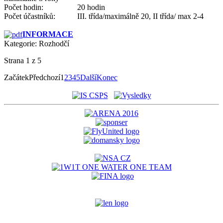
Počet hodin: 20 hodin
Počet účastníků: III. třída/maximálně 20, II třída/ max 2-4
INFORMACE
Kategorie:
Rozhodčí
Strana 1 z 5
Začátek
Předchozí
1
2
3
4
5
Další
Konec