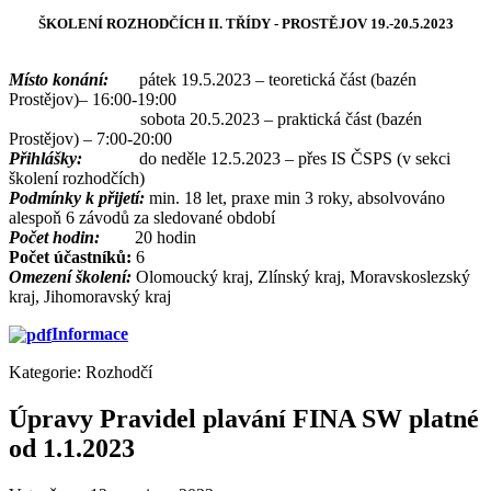
ŠKOLENÍ ROZHODČÍCH II. TŘÍDY - PROSTĚJOV 19.-20.5.2023
Místo konání:
pátek 19.5.2023 – teoretická část (bazén
Prostějov)– 16:00-19:00
sobota 20.5.2023 – praktická část (bazén
Prostějov) – 7:00-20:00
Přihlášky:
do neděle 12.5.2023 – přes IS ČSPS (v sekci
školení rozhodčích)
Podmínky k přijetí:
min. 18 let, praxe min 3 roky, absolvováno
alespoň 6 závodů za sledované období
Počet hodin:
20 hodin
Počet účastníků:
6
Omezení školení:
Olomoucký kraj, Zlínský kraj, Moravskoslezský
kraj, Jihomoravský kraj
Informace
Kategorie:
Rozhodčí
Úpravy Pravidel plavání FINA SW platné
od 1.1.2023