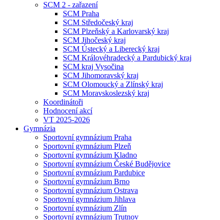
SCM 2 - zařazení
SCM Praha
SCM Středočeský kraj
SCM Plzeňský a Karlovarský kraj
SCM Jihočeský kraj
SCM Ústecký a Liberecký kraj
SCM Královéhradecký a Pardubický kraj
SCM kraj Vysočina
SCM Jihomoravský kraj
SCM Olomoucký a Zlínský kraj
SCM Moravskoslezský kraj
Koordinátoři
Hodnocení akcí
VT 2025-2026
Gymnázia
Sportovní gymnázium Praha
Sportovní gymnázium Plzeň
Sportovní gymnázium Kladno
Sportovní gymnázium České Budějovice
Sportovní gymnázium Pardubice
Sportovní gymnázium Brno
Sportovní gymnázium Ostrava
Sportovní gymnázium Jihlava
Sportovní gymnázium Zlín
Sportovní gymnázium Trutnov